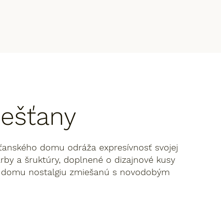
ešťany
šťanského domu odráža expresívnosť svojej
arby a šruktúry, doplnené o dizajnové kusy
o domu nostalgiu zmiešanú s novodobým