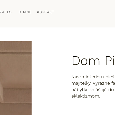
RAFIA
O MNE
KONTAKT
Dom Pi
Návrh interiéru pie
majiteľky. Výrazné f
nábytku vnášajú d
eklektizmom.